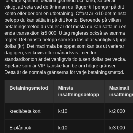
för varje spelare, betalningsmetod och land, så det är
viktigt att veta vad de är innan du lägger till pengar på ditt
konto eller ber om en utbetalning. Oftast är kr10 det minsta
belopp du kan sätta in på ditt konto. Beroende på vilken
betalningsmetod du väljer är det mesta du kan sätta in i en
enda transaktion kr5 000. Uttag regleras också av samma
regler. Det minsta belopp som kan tas ut är vanligtvis tjugo
dollar (kr). Det maximala beloppet som kan tas ut varierar
dagligen, veckovis eller månadsvis, men för
standardkonton är det vanligtvis tio tusen dollar per vecka.
Spelare som är VIP kanske kan be om högre gränser.
Detta är de normala gränserna för varje betalningsmetod.
Betalningsmetod
Minsta
Maximalt
insättningsbelopp
insättnin
kredit/betalkort
kr10
kr2 000
E-plånbok
kr10
kr3 000