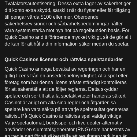
Tvåfaktorsautentisering: Dessa extra lager av säkerhet ger
ditt konto extra skydd, särskilt när du flyttar eller får tillgång
till pengar värda $100 eller mer. Oberoende
säkerhetsrevisioner och sårbarhetsbedömningar håller
våra system starka mot nya hot på regelbunden basis. För
Quick Casino är ditt förtroende mycket viktigt, så de gör allt
de kan för att hålla din information säker medan du spelar.
Quick Casinos licenser och rättvisa spelstandarder
Quick Casino är noga bevakat av regeringen och har en
giltig licens från en ansedd spelmyndighet. Alla spel eller
företag som har denna licens måste ständigt kontrolleras
för att säkerställa att de följer reglerna. Detta skyddar
spelare och ser till att alla spelaktiviteter hanteras säkert.
Casinot är ärligt om alla sina regler och åtgärder, så
spelare kan vara säkra på att varje spelresultat genereras
rättvist. På Quick Casino är rättvisa spel väldigt viktiga.
Varje spelautomat, bordsspel och live dealer-alternativ
använder en slumptalsgenerator (RNG) som har testats av
en tredje part för att säkerställa att resultaten verkligen är