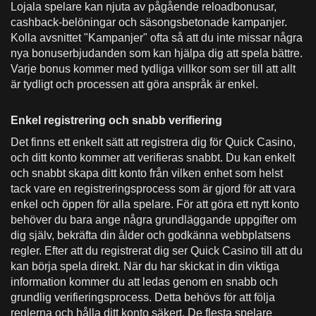
Lojala spelare kan njuta av pågående reloadbonusar,
cashback-belöningar och säsongsbetonade kampanjer.
Kolla avsnittet "Kampanjer" ofta så att du inte missar några
nya bonuserbjudanden som kan hjälpa dig att spela bättre.
Varje bonus kommer med tydliga villkor som ser till att allt
är tydligt och processen att göra anspråk är enkel.
Enkel registrering och snabb verifiering
Det finns ett enkelt sätt att registrera dig för Quick Casino,
och ditt konto kommer att verifieras snabbt. Du kan enkelt
och snabbt skapa ditt konto från vilken enhet som helst
tack vare en registreringsprocess som är gjord för att vara
enkel och öppen för alla spelare. För att göra ett nytt konto
behöver du bara ange några grundläggande uppgifter om
dig själv, bekräfta din ålder och godkänna webbplatsens
regler. Efter att du registrerat dig ser Quick Casino till att du
kan börja spela direkt. När du har skickat in din viktiga
information kommer du att ledas genom en snabb och
grundlig verifieringsprocess. Detta behövs för att följa
reglerna och hålla ditt konto säkert. De flesta spelare