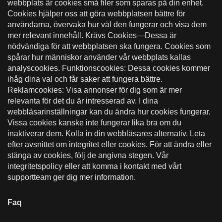
webbplats är cookies små filer som sparas på din enhet.
Cookies hjälper oss att göra webbplatsen bättre för
användarna, övervaka hur väl den fungerar och visa dem
mer relevant innehåll. Krävs Cookies—Dessa är
nödvändiga för att webbplatsen ska fungera. Cookies som
spårar hur människor använder vår webbplats kallas
analyscookies. Funktionscookies: Dessa cookies kommer
ihåg dina val och får saker att fungera bättre.
Reklamcookies: Visa annonser för dig som är mer
relevanta för det du är intresserad av. I dina
webbläsarinställningar kan du ändra hur cookies fungerar.
Vissa cookies kanske inte fungerar lika bra om du
inaktiverar dem. Kolla in din webbläsares alternativ. Leta
efter avsnittet om integritet eller cookies. För att ändra eller
stänga av cookies, följ de angivna stegen. Vår
integritetspolicy eller att komma i kontakt med vårt
supportteam ger dig mer information.
Faq