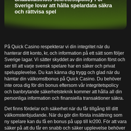
Sverige lovar att hålla spelardata säkra
och rättvisa spel
På Quick Casino respekterar vi din integritet när du
hanterar ditt konto, kr, och information på ett sätt som följer
Sverige lagar. Vi sätter skyddet av din information först och
ser till att varje svensk spelare har en säker och privat
spelupplevelse. Du kan känna dig trygg och glad när du
hämtar din välkomstbonus på Quick Casino. Du behöver
inte oroa dig för din bonus eftersom vår integritetspolicy
och banbrytande säkerhetsteknik kommer att hålla all din
personliga information och finansiella transaktioner säkra.
Det finns fördelar och säkerhet när du får tillgång till ditt
välkomsterbjudande. När du gör din första insättning som
ny spelare kan du få en bonus på upp till kr200. För att vara
säker på att du får en snabb och säker upplevelse behöver