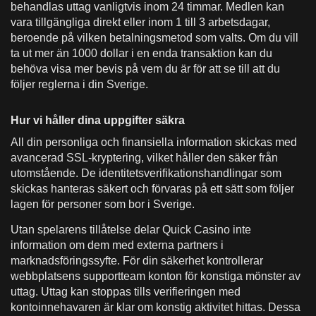
behandlas uttag vanligtvis inom 24 timmar. Medlen kan
vara tillgängliga direkt eller inom 1 till 3 arbetsdagar,
beroende på vilken betalningsmetod som valts. Om du vill
ta ut mer än 1000 dollar i en enda transaktion kan du
behöva visa mer bevis på vem du är för att se till att du
följer reglerna i din Sverige.
Hur vi håller dina uppgifter säkra
All din personliga och finansiella information skickas med
avancerad SSL-kryptering, vilket håller den säker från
utomstående. De identitetsverifikationshandlingar som
skickas hanteras säkert och förvaras på ett sätt som följer
lagen för personer som bor i Sverige.
Utan spelarens tillåtelse delar Quick Casino inte
information om dem med externa partners i
marknadsföringssyfte. För din säkerhet kontrollerar
webbplatsens supportteam konton för konstiga mönster av
uttag. Uttag kan stoppas tills verifieringen med
kontoinnehavaren är klar om konstig aktivitet hittas. Dessa