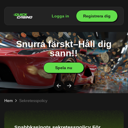
Logga in
Registrera dig
Snurra färskt–Håll dig
sann!!
Spela nu
Hem
Sekretesspolicy
Snabbkasinots sekretesspolicy För