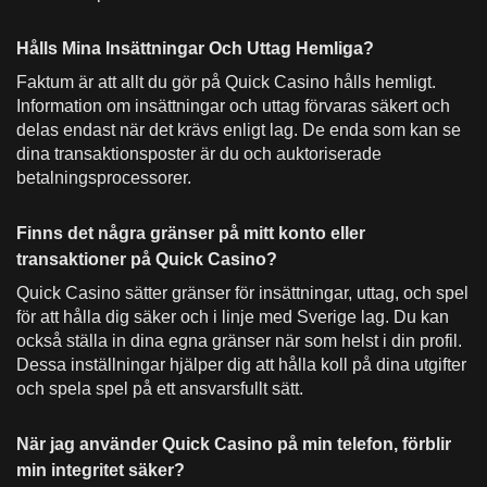
Hålls Mina Insättningar Och Uttag Hemliga?
Faktum är att allt du gör på Quick Casino hålls hemligt.
Information om insättningar och uttag förvaras säkert och
delas endast när det krävs enligt lag. De enda som kan se
dina transaktionsposter är du och auktoriserade
betalningsprocessorer.
Finns det några gränser på mitt konto eller
transaktioner på Quick Casino?
Quick Casino sätter gränser för insättningar, uttag, och spel
för att hålla dig säker och i linje med Sverige lag. Du kan
också ställa in dina egna gränser när som helst i din profil.
Dessa inställningar hjälper dig att hålla koll på dina utgifter
och spela spel på ett ansvarsfullt sätt.
När jag använder Quick Casino på min telefon, förblir
min integritet säker?