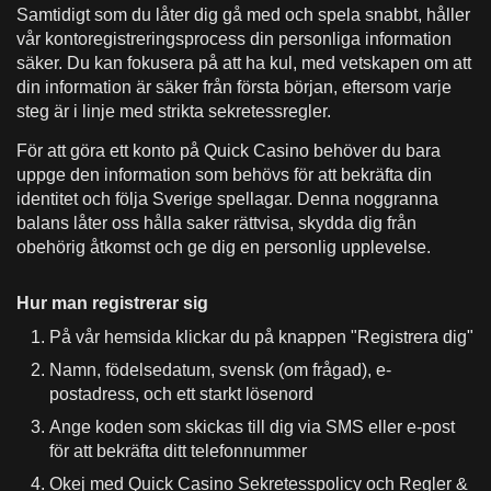
Samtidigt som du låter dig gå med och spela snabbt, håller
vår kontoregistreringsprocess din personliga information
säker. Du kan fokusera på att ha kul, med vetskapen om att
din information är säker från första början, eftersom varje
steg är i linje med strikta sekretessregler.
För att göra ett konto på Quick Casino behöver du bara
uppge den information som behövs för att bekräfta din
identitet och följa Sverige spellagar. Denna noggranna
balans låter oss hålla saker rättvisa, skydda dig från
obehörig åtkomst och ge dig en personlig upplevelse.
Hur man registrerar sig
På vår hemsida klickar du på knappen "Registrera dig"
Namn, födelsedatum, svensk (om frågad), e-
postadress, och ett starkt lösenord
Ange koden som skickas till dig via SMS eller e-post
för att bekräfta ditt telefonnummer
Okej med Quick Casino Sekretesspolicy och Regler &