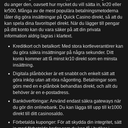
du anger den, oavsett hur mycket du vill sätta in, kr20 eller
kr500. Många av de mest populära betalningsmetoderna
låter dig göra insättningar på Quick Casino direkt, så att du
kan spela dina favoritspel direkt. När du lägger till pengar
på ditt konto kan du vara säker på att din privata
information aldrig lagras i klartext.
Kreditkort och betalkort: Med stora kortleverantörer kan
du göra säkra insättningar på några sekunder. Ditt
konto kommer att få minst kr10 direkt som en minsta
insättning.
Digitala plånböcker är ett snabbt och enkelt sätt att
göra inköp utan att röra någonting. Betalningar som
görs med en e-plånbok behandlas direkt, och allt du
behöver är en e-postadress.
Banköverföringar: Använd endast säkra gateways när
du gör din onlinebank. Du kan lägga till upp till kr1000
direkt till ditt casinosaldo.
Förbetalda kuponger: För att skydda din integritet, sätt