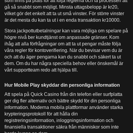
som finns på plats för att följa reglerna och få processen att
gå så snabbt som möjligt. Minsta uttagsbelopp är kr20,
vilket gör det enkelt att ta ut små vinster. För större vinster
är det mesta du kan ta ut i en enda transaktion kr10000.
Stora jackpottutbetalningar kan vara möjliga om spelare på
högre nivå ber kundtjänst om anpassade gränser. Kom
ihåg att alla förfrågningar om att ta ut pengar måste följa
våra regler för kontoverifiering. När du bevisar vem du är
och att du äger pengarna kan du snabbt och säkert ta ut
dem. Om du har några speciella behov eller önskemål är
vårt supportteam redo att hjälpa till.
Hur Mobile Play skyddar din personliga information
Att spela på Quick Casino från din telefon eller surfplatta
ger dig fler alternativ och bättre skydd för din personliga
information. Moderna mobila plattformar använder starka
krypteringsprotokoll för att hålla din
registreringsinformation, inloggningsinformation och
finansiella transaktioner säkra från människor som inte