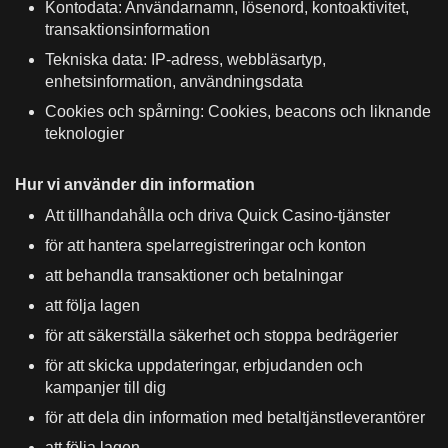
Kontodata: Användarnamn, lösenord, kontoaktivitet,
transaktionsinformation
Tekniska data: IP-adress, webbläsartyp,
enhetsinformation, användningsdata
Cookies och spårning: Cookies, beacons och liknande
teknologier
Hur vi använder din information
Att tillhandahålla och driva Quick Casino-tjänster
för att hantera spelarregistreringar och konton
att behandla transaktioner och betalningar
att följa lagen
för att säkerställa säkerhet och stoppa bedrägerier
för att skicka uppdateringar, erbjudanden och
kampanjer till dig
för att dela din information med betaltjänstleverantörer
att följa lagen