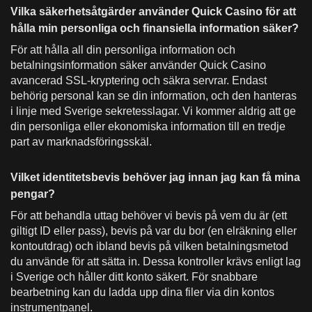
Vilka säkerhetsåtgärder använder Quick Casino för att
hålla min personliga och finansiella information säker?
För att hålla all din personliga information och
betalningsinformation säker använder Quick Casino
avancerad SSL-kryptering och säkra servrar. Endast
behörig personal kan se din information, och den hanteras
i linje med Sverige sekretesslagar. Vi kommer aldrig att ge
din personliga eller ekonomiska information till en tredje
part av marknadsföringsskäl.
Vilket identitetsbevis behöver jag innan jag kan få mina
pengar?
För att behandla uttag behöver vi bevis på vem du är (ett
giltigt ID eller pass), bevis på var du bor (en elräkning eller
kontoutdrag) och ibland bevis på vilken betalningsmetod
du använde för att sätta in. Dessa kontroller krävs enligt lag
i Sverige och håller ditt konto säkert. För snabbare
bearbetning kan du ladda upp dina filer via din kontos
instrumentpanel.