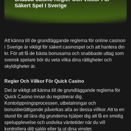
Säkert Spel I Sverige
Att känna till de grundläggande reglerna för online casinon
i Sverige är viktigt för säkert casinospel och att hantera din
kr. För att få de bästa bonusarna och snabbaste uttag som
svensk spelare bör du veta vilka dina rättigheter och
skyldigheter är.
Regler Och Villkor För Quick Casino
Det är viktigt att känna till de grundläggande reglerna för
Quick Casino innan du registrerar dig.
Kontoöppningsprocessen, utbetalningar och
bonusberättigande påverkas alla av dessa villkor. Att ta en
stund för att lära dig grunderna hjälper dig att få en smidig
spelupplevelse och undvika väntetider när du vill
kontrollera ditt saldo eller ta ut dina vinster.