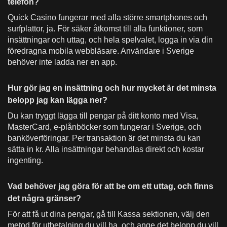
telefon?
Quick Casino fungerar med alla större smartphones och
surfplattor, ja. För säker åtkomst till alla funktioner, som
insättningar och uttag, och hela spelvalet, logga in via din
föredragna mobila webbläsare. Användare i Sverige
behöver inte ladda ner en app.
Hur gör jag en insättning och hur mycket är det minsta
belopp jag kan lägga ner?
Du kan tryggt lägga till pengar på ditt konto med Visa,
MasterCard, e-plånböcker som fungerar i Sverige, och
banköverföringar. Per transaktion är det minsta du kan
sätta in kr. Alla insättningar behandlas direkt och kostar
ingenting.
Vad behöver jag göra för att be om ett uttag, och finns
det några gränser?
För att få ut dina pengar, gå till Kassa sektionen, välj den
metod för utbetalning du vill ha, och ange det belopp du vill