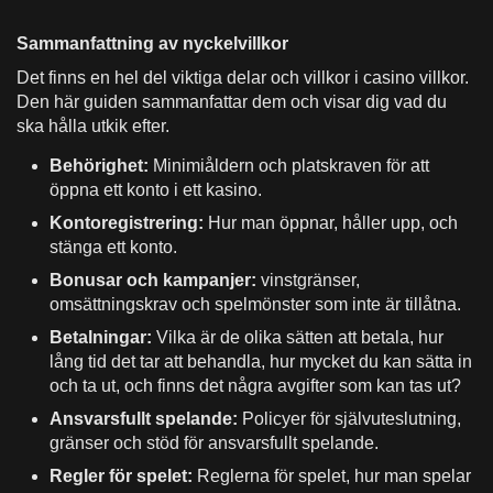
Sammanfattning av nyckelvillkor
Det finns en hel del viktiga delar och villkor i casino villkor.
Den här guiden sammanfattar dem och visar dig vad du
ska hålla utkik efter.
Behörighet:
Minimiåldern och platskraven för att
öppna ett konto i ett kasino.
Kontoregistrering:
Hur man öppnar, håller upp, och
stänga ett konto.
Bonusar och kampanjer:
vinstgränser,
omsättningskrav och spelmönster som inte är tillåtna.
Betalningar:
Vilka är de olika sätten att betala, hur
lång tid det tar att behandla, hur mycket du kan sätta in
och ta ut, och finns det några avgifter som kan tas ut?
Ansvarsfullt spelande:
Policyer för självuteslutning,
gränser och stöd för ansvarsfullt spelande.
Regler för spelet:
Reglerna för spelet, hur man spelar