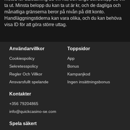
ta ut. Minsta belopp du kan ta ut är kr, och de dagliga och
månatliga gränserna beror på nivån på ditt konto.
Handläggningstiderna kan vara olika, och du kan behöva
visa ID för att göra större uttag.
Användarvillkor
Toppsidor
Cookiespolicy
App
Sekretesspolicy
Bonus
Regler Och Villkor
Kampanjkod
Ansvarsfullt spelande
Ingen insättningsbonus
Kontakter
+356 79204865
info@quickcasino-se.com
Spela säkert